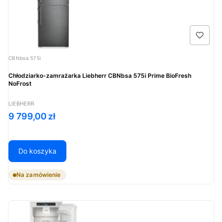
Kod produktu
CBNbsa 575i
Chłodziarko-zamrażarka Liebherr CBNbsa 575i Prime BioFresh
NoFrost
PRODUCENT
LIEBHERR
Cena
9 799,00 zł
Do koszyka
Na zamówienie