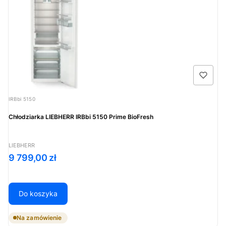
Kod produktu
IRBbi 5150
Chłodziarka LIEBHERR IRBbi 5150 Prime BioFresh
PRODUCENT
LIEBHERR
Cena
9 799,00 zł
Do koszyka
Na zamówienie