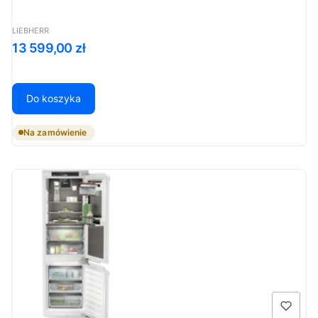
PRODUCENT
LIEBHERR
Cena
13 599,00 zł
Do koszyka
Na zamówienie