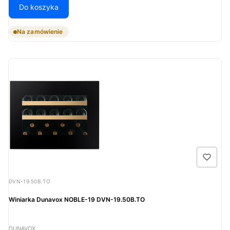
Do koszyka
Na zamówienie
Kod produktu
DVN-19.50B.TO
Winiarka Dunavox NOBLE-19 DVN-19.50B.TO
PRODUCENT
DUNAVOX