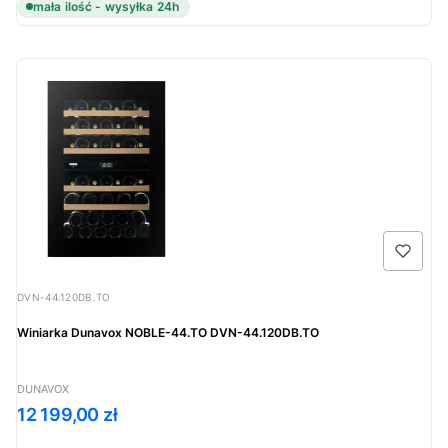
mała ilość - wysyłka 24h
Kod produktu
DVN-44.120DB.TO
Winiarka Dunavox NOBLE-44.TO DVN-44.120DB.TO
PRODUCENT
DUNAVOX
Cena
12 199,00 zł