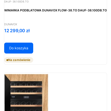
Kod produktu
DAUF-38.100DB.TO
WINIARKA PODBLATOWA DUNAVOX FLOW-38.TO DAUF-38.100DB.TO
PRODUCENT
DUNAVOX
Cena
12 299,00 zł
Do koszyka
Na zamówienie