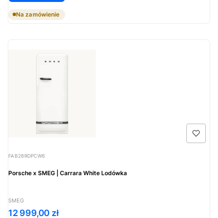
Na zamówienie
Kod produktu
FAB28RDPCW6
Porsche x SMEG | Carrara White Lodówka
PRODUCENT
SMEG
Cena
12 999,00 zł