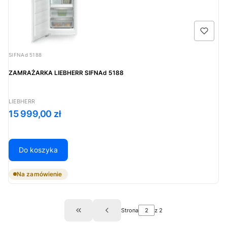
Kod produktu
SIFNAd 5188
ZAMRAŻARKA LIEBHERR SIFNAd 5188
PRODUCENT
LIEBHERR
Cena
15 999,00 zł
Do koszyka
Na zamówienie
Strona
z 2
Wróć do pierwszej strony z produktami