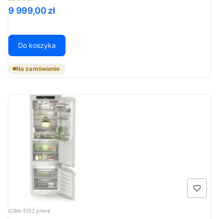
Cena
9 999,00 zł
Do koszyka
Na zamówienie
Kod produktu
ICBbi 5152 prime