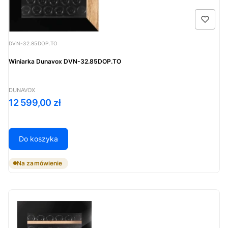
Kod produktu
DVN-32.85DOP.TO
Winiarka Dunavox DVN-32.85DOP.TO
PRODUCENT
DUNAVOX
Cena
12 599,00 zł
Do koszyka
Na zamówienie