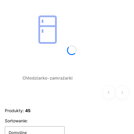
Chłodziarko-zamrażarki
Produkty:
45
Sortowanie:
Lista produktów
Domyślne