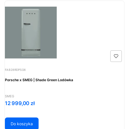
Kod produktu
FAB28RDPSG6
Porsche x SMEG | Shade Green Lodówka
PRODUCENT
SMEG
Cena
12 999,00 zł
Do koszyka