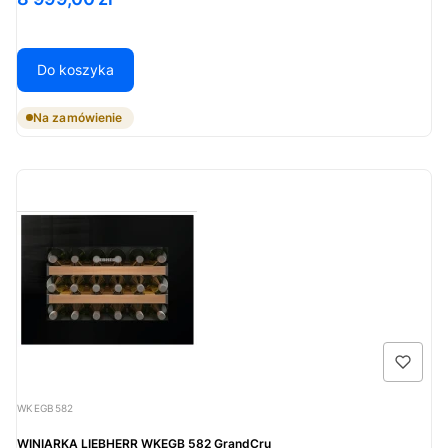
Do koszyka
Na zamówienie
Kod produktu
WKEGB582
WINIARKA LIEBHERR WKEGB 582 GrandCru