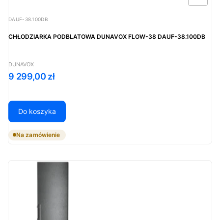
Kod produktu
DAUF-38.100DB
CHŁODZIARKA PODBLATOWA DUNAVOX FLOW-38 DAUF-38.100DB
PRODUCENT
DUNAVOX
Cena
9 299,00 zł
Do koszyka
Na zamówienie