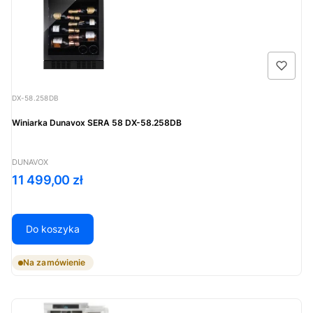
Kod produktu
DX-58.258DB
Winiarka Dunavox SERA 58 DX-58.258DB
PRODUCENT
DUNAVOX
Cena
11 499,00 zł
Do koszyka
Na zamówienie