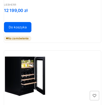
PRODUCENT
LIEBHERR
Cena
12 199,00 zł
Do koszyka
Na zamówienie