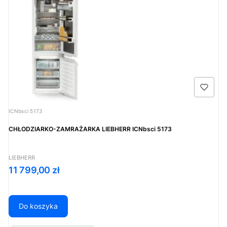
Kod produktu
ICNbsci 5173
CHŁODZIARKO-ZAMRAŻARKA LIEBHERR ICNbsci 5173
PRODUCENT
LIEBHERR
Cena
11 799,00 zł
Do koszyka