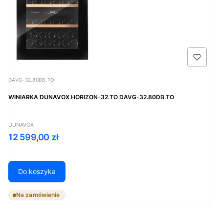
Kod produktu
DAVG-32.80DB.TO
WINIARKA DUNAVOX HORIZON-32.TO DAVG-32.80DB.TO
PRODUCENT
DUNAVOX
Cena
12 599,00 zł
Do koszyka
Na zamówienie