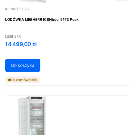
Kod produktu
ICBNBSCI 5173
LODÓWKA LIEBHERR ICBNbsci 5173 Peak
PRODUCENT
LIEBHERR
Cena
14 499,00 zł
Do koszyka
Na zamówienie