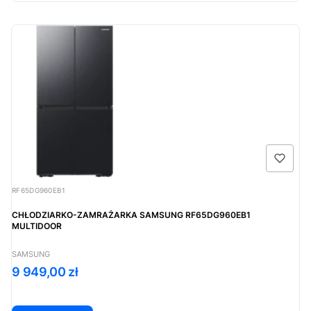
Kod produktu
RF65DG960EB1
CHŁODZIARKO-ZAMRAŻARKA SAMSUNG RF65DG960EB1
MULTIDOOR
PRODUCENT
SAMSUNG
Cena
9 949,00 zł