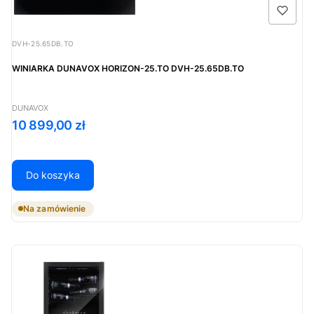
Kod produktu
DVH-25.65DB.TO
WINIARKA DUNAVOX HORIZON-25.TO DVH-25.65DB.TO
PRODUCENT
DUNAVOX
Cena
10 899,00 zł
Do koszyka
Na zamówienie