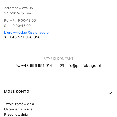
Zarembowicza 35
54-530 Wrocław
Pon–Pt: 9:00–18:00
Sob: 9:00–15:00
biuro-wroclaw@salonagd.pl
📞 +48 571 058 858
SZYBKI KONTAKT
📞 +48 696 951 914
·
✉️ info@perfektagd.pl
Linki w stopce
MOJE KONTO
Twoje zamówienia
Ustawienia konta
Przechowalnia