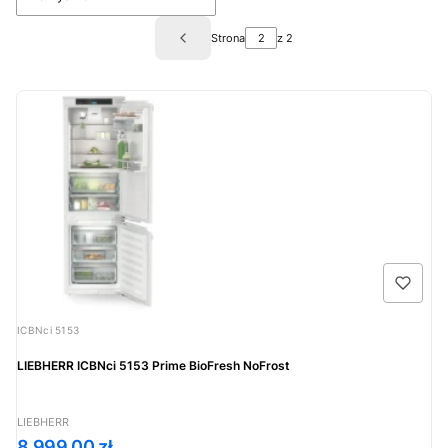
Strona
z 2
Poprzednie produkty
Kod produktu
ICBNci 5153
LIEBHERR ICBNci 5153 Prime BioFresh NoFrost
PRODUCENT
LIEBHERR
Cena
8 999,00 zł