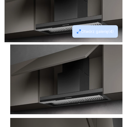
Otwórz galerię
(4)