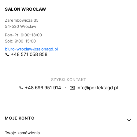
SALON WROCŁAW
Zarembowicza 35
54-530 Wrocław
Pon–Pt: 9:00–18:00
Sob: 9:00–15:00
biuro-wroclaw@salonagd.pl
📞 +48 571 058 858
SZYBKI KONTAKT
📞 +48 696 951 914
·
✉️ info@perfektagd.pl
Linki w stopce
MOJE KONTO
Twoje zamówienia