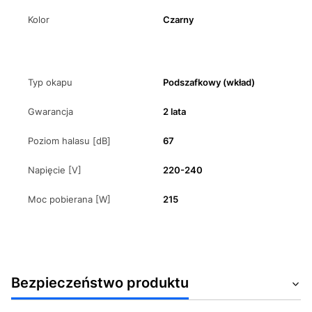
Kolor
Czarny
Typ okapu
Podszafkowy (wkład)
Gwarancja
2 lata
Poziom halasu [dB]
67
Napięcie [V]
220-240
Moc pobierana [W]
215
Bezpieczeństwo produktu