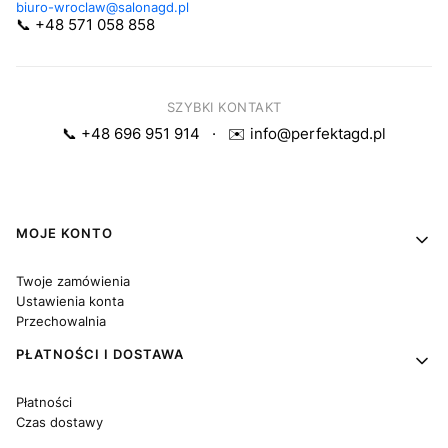
biuro-wroclaw@salonagd.pl
📞 +48 571 058 858
SZYBKI KONTAKT
📞 +48 696 951 914
·
✉️ info@perfektagd.pl
Linki w stopce
MOJE KONTO
Twoje zamówienia
Ustawienia konta
Przechowalnia
PŁATNOŚCI I DOSTAWA
Płatności
Czas dostawy