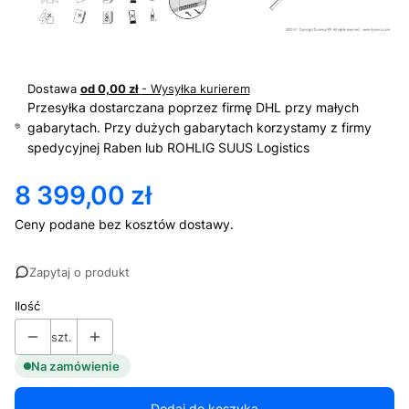
Dostawa
od 0,00 zł
- Wysyłka kurierem
Przesyłka dostarczana poprzez firmę DHL przy małych
gabarytach. Przy dużych gabarytach korzystamy z firmy
spedycyjnej Raben lub ROHLIG SUUS Logistics
8 399,00 zł
Cena
Ceny podane bez kosztów dostawy.
Zapytaj o produkt
Ilość
szt.
Na zamówienie
Dodaj do koszyka