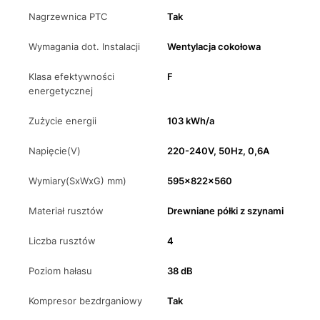
Nagrzewnica PTC
Tak
Wymagania dot. Instalacji
Wentylacja cokołowa
Klasa efektywności
F
energetycznej
Zużycie energii
103 kWh/a
Napięcie(V)
220-240V, 50Hz, 0,6A
Wymiary(SxWxG) mm)
595x822x560
Materiał rusztów
Drewniane półki z szynami
Liczba rusztów
4
Poziom hałasu
38 dB
Kompresor bezdrganiowy
Tak