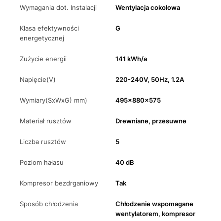
Wymagania dot. Instalacji
Wentylacja cokołowa
Klasa efektywności
G
energetycznej
Zużycie energii
141 kWh/a
Napięcie(V)
220-240V, 50Hz, 1.2A
Wymiary(SxWxG) mm)
495x880x575
Materiał rusztów
Drewniane, przesuwne
Liczba rusztów
5
Poziom hałasu
40 dB
Kompresor bezdrganiowy
Tak
Sposób chłodzenia
Chłodzenie wspomagane
wentylatorem, kompresor