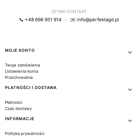
SZYBKI KONTAKT
📞 +48 696 951 914
·
✉️ info@perfektagd.pl
Linki w stopce
MOJE KONTO
Twoje zamówienia
Ustawienia konta
Przechowalnia
PŁATNOŚCI I DOSTAWA
Płatności
Czas dostawy
INFORMACJE
Polityka prywatności