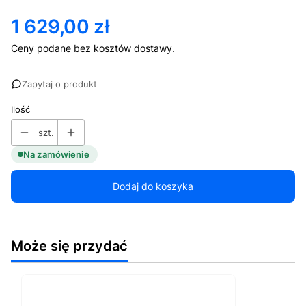
1 629,00 zł
Cena
Ceny podane bez kosztów dostawy.
Zapytaj o produkt
Ilość
szt.
Na zamówienie
Dodaj do koszyka
Może się przydać