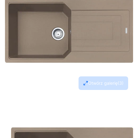
Otwórz galerię
(3)