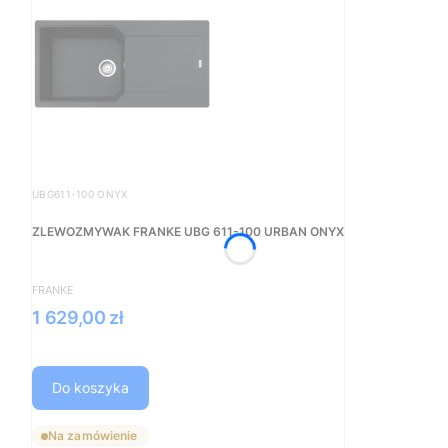
Kod produktu
UBG611-100 ONYX
ZLEWOZMYWAK FRANKE UBG 611-100 URBAN ONYX
PRODUCENT
FRANKE
Cena
1 629,00 zł
Do koszyka
Na zamówienie