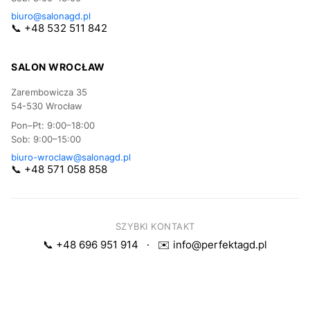
biuro@salonagd.pl
📞 +48 532 511 842
SALON WROCŁAW
Zarembowicza 35
54-530 Wrocław
Pon–Pt: 9:00–18:00
Sob: 9:00–15:00
biuro-wroclaw@salonagd.pl
📞 +48 571 058 858
SZYBKI KONTAKT
📞 +48 696 951 914
·
✉️ info@perfektagd.pl