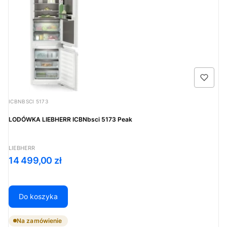
Kod produktu
ICBNBSCI 5173
LODÓWKA LIEBHERR ICBNbsci 5173 Peak
PRODUCENT
LIEBHERR
Cena
14 499,00 zł
Do koszyka
Na zamówienie