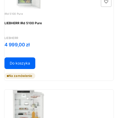
Kod produktu
IRd 5100 Pure
LIEBHERR IRd 5100 Pure
PRODUCENT
LIEBHERR
Cena
4 999,00 zł
Do koszyka
Na zamówienie