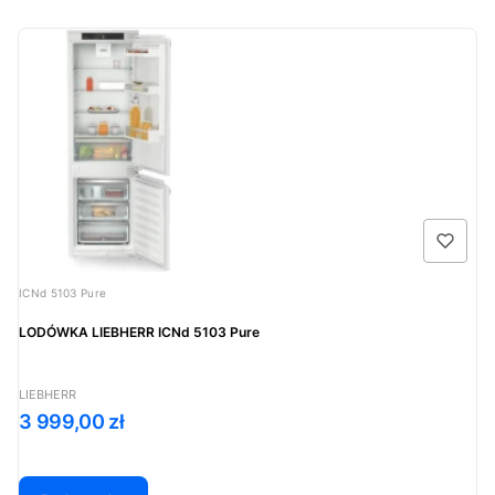
Kod produktu
ICNd 5103 Pure
LODÓWKA LIEBHERR ICNd 5103 Pure
PRODUCENT
LIEBHERR
Cena
3 999,00 zł