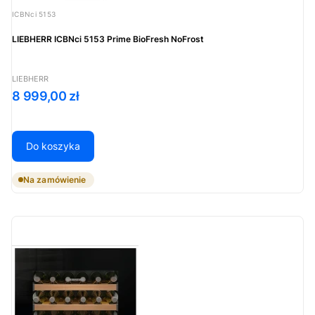
Kod produktu
ICBNci 5153
LIEBHERR ICBNci 5153 Prime BioFresh NoFrost
PRODUCENT
LIEBHERR
Cena
8 999,00 zł
Do koszyka
Na zamówienie