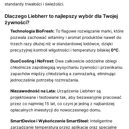
standardy trwałości i świeżości.
Dlaczego Liebherr to najlepszy wybór dla Twojej
żywności?
Technologia BioFresh:
To flagowe rozwiązanie marki, które
pozwala zachować witaminy i aromat produktów nawet do
trzech razy dłużej niż w standardowej lodówce, dzięki
precyzyjnej kontroli wilgotności i temperatury bliskiej
0°C
.
DuoCooling i NoFrost:
Dwa całkowicie oddzielne obiegi
chłodnicze zapobiegają wysychaniu żywności i przenikaniu
zapachów między chłodziarką a zamrażarką, eliminując
jednocześnie potrzebę rozmrażania.
Niezawodność na Lata:
Urządzenia Liebherr są
projektowane i testowane tak, aby bezawaryjnie pracować
przez co najmniej 15 lat, co czyni je jedną z najbardziej
opłacalnych inwestycji do nowoczesnego domu.
SmartDevice i Wykończenie SmartSteel:
Inteligentne
zarządzanie temperaturą przez aplikację oraz specjalne