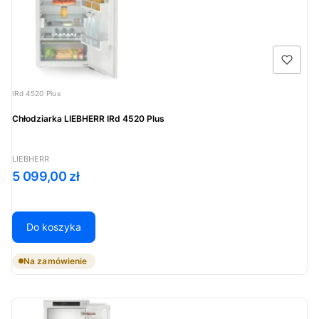
Kod produktu
IRd 4520 Plus
Chłodziarka LIEBHERR IRd 4520 Plus
PRODUCENT
LIEBHERR
Cena
5 099,00 zł
Do koszyka
Na zamówienie