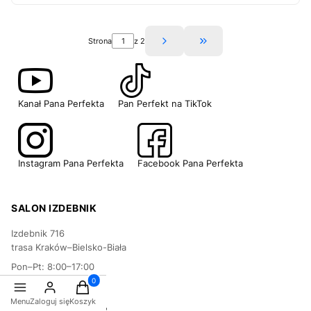
Strona
z 2
Przejdź do ostatniej st
Kanał Pana Perfekta
Pan Perfekt na TikTok
Instagram Pana Perfekta
Facebook Pana Perfekta
SALON IZDEBNIK
Izdebnik 716
trasa Kraków–Bielsko-Biała
Pon–Pt: 8:00–17:00
Sob: 8:00–13:00
Produkty w koszyku: 0. Zobacz szczegóły
biuro@salonagd.pl
Menu
Zaloguj się
Koszyk
📞 +48 532 511 842