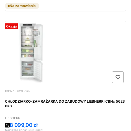
Na zamówienie
Okazja
Kod produktu
ICBNc 5623 Plus
CHŁODZIARKO-ZAMRAŻARKA DO ZABUDOWY LIEBHERR ICBNc 5623
Plus
PRODUCENT
LIEBHERR
Cena promocyjna
8 099,00 zł
Najniższa cena:
8 999,00 zł