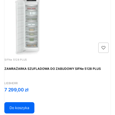
Kod produktu
SIFNe 5128 PLUS
ZAMRAŻARKA SZUFLADOWA DO ZABUDOWY SIFNe 5128 PLUS
PRODUCENT
LIEBHERR
Cena
7 299,00 zł
Do koszyka