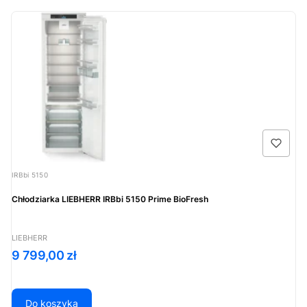
Kod produktu
IRBbi 5150
Chłodziarka LIEBHERR IRBbi 5150 Prime BioFresh
PRODUCENT
LIEBHERR
Cena
9 799,00 zł
Do koszyka