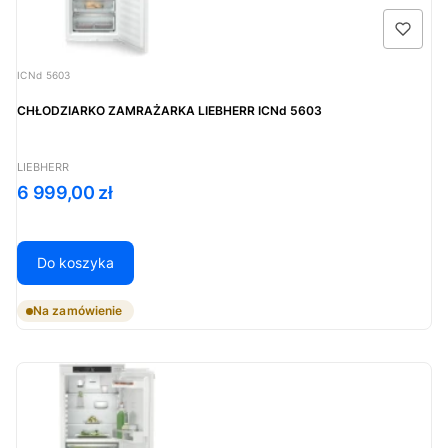
Kod produktu
ICNd 5603
CHŁODZIARKO ZAMRAŻARKA LIEBHERR ICNd 5603
PRODUCENT
LIEBHERR
Cena
6 999,00 zł
Do koszyka
Na zamówienie