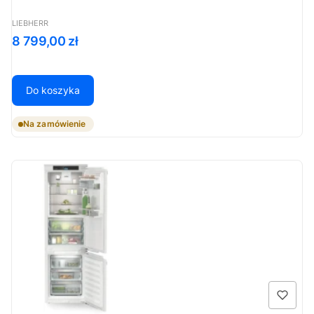
PRODUCENT
LIEBHERR
Cena
8 799,00 zł
Do koszyka
Na zamówienie