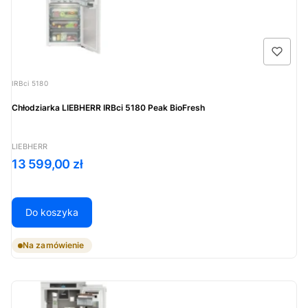
Kod produktu
IRBci 5180
Chłodziarka LIEBHERR IRBci 5180 Peak BioFresh
PRODUCENT
LIEBHERR
Cena
13 599,00 zł
Do koszyka
Na zamówienie