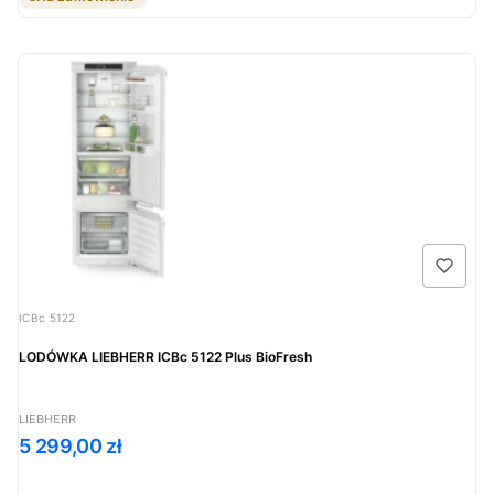
Kod produktu
ICBc 5122
LODÓWKA LIEBHERR ICBc 5122 Plus BioFresh
PRODUCENT
LIEBHERR
Cena
5 299,00 zł