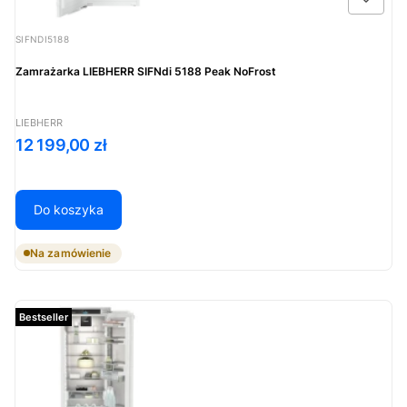
Kod produktu
SIFNDI5188
Zamrażarka LIEBHERR SIFNdi 5188 Peak NoFrost
PRODUCENT
LIEBHERR
Cena
12 199,00 zł
Do koszyka
Na zamówienie
Bestseller