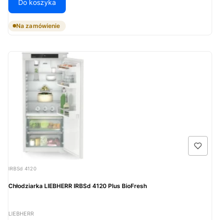
Do koszyka
Na zamówienie
Kod produktu
IRBSd 4120
Chłodziarka LIEBHERR IRBSd 4120 Plus BioFresh
PRODUCENT
LIEBHERR