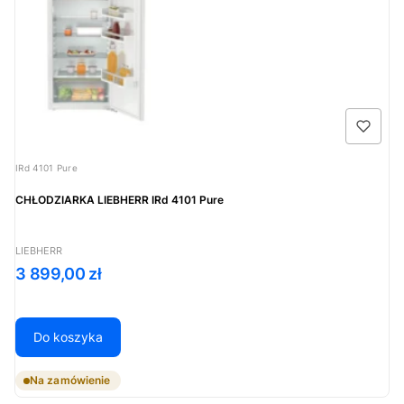
Kod produktu
IRd 4101 Pure
CHŁODZIARKA LIEBHERR IRd 4101 Pure
PRODUCENT
LIEBHERR
Cena
3 899,00 zł
Do koszyka
Na zamówienie