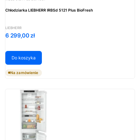
Chłodziarka LIEBHERR IRBSd 5121 Plus BioFresh
PRODUCENT
LIEBHERR
Cena
6 299,00 zł
Do koszyka
Na zamówienie