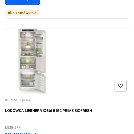
Na zamówienie
Kod produktu
ICBbi 5152 prime
LODÓWKA LIEBHERR ICBbi 5152 PRIME BIOFRESH
PRODUCENT
LIEBHERR