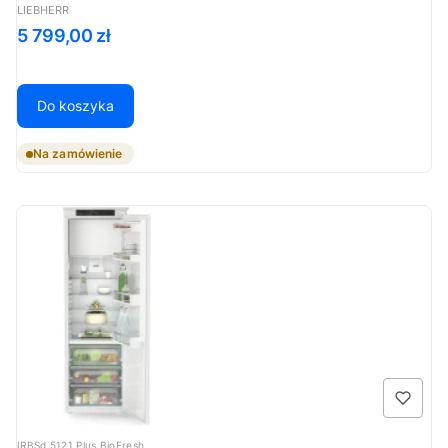
PRODUCENT
LIEBHERR
Cena
5 799,00 zł
Do koszyka
Na zamówienie
Kod produktu
IRBSd 5121 Plus BioFresh