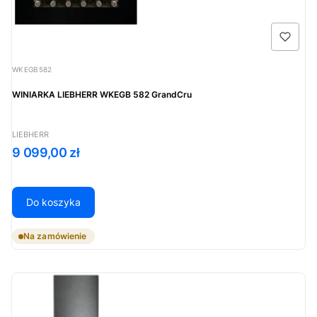
Kod produktu
WKEGB582
WINIARKA LIEBHERR WKEGB 582 GrandCru
PRODUCENT
LIEBHERR
Cena
9 099,00 zł
Do koszyka
Na zamówienie