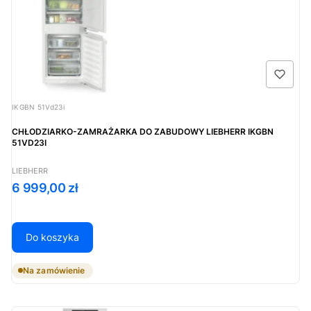
Kod produktu
IKGBN 51Vd23i
CHŁODZIARKO-ZAMRAŻARKA DO ZABUDOWY LIEBHERR IKGBN
51VD23I
PRODUCENT
LIEBHERR
Cena
6 999,00 zł
Do koszyka
Na zamówienie