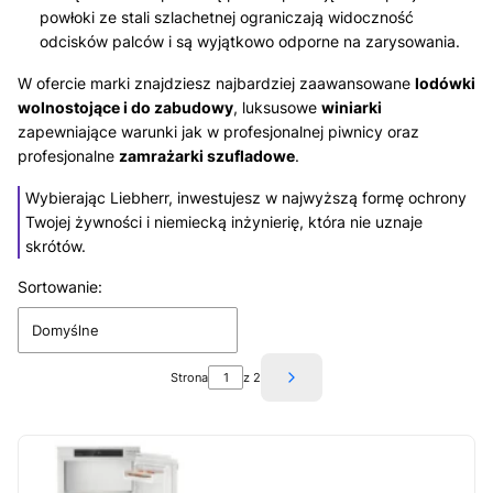
powłoki ze stali szlachetnej ograniczają widoczność
odcisków palców i są wyjątkowo odporne na zarysowania.
W ofercie marki znajdziesz najbardziej zaawansowane
lodówki
wolnostojące i do zabudowy
, luksusowe
winiarki
zapewniające warunki jak w profesjonalnej piwnicy oraz
profesjonalne
zamrażarki szufladowe
.
Wybierając Liebherr, inwestujesz w najwyższą formę ochrony
Twojej żywności i niemiecką inżynierię, która nie uznaje
skrótów.
Sortowanie:
Lista produktów
Domyślne
Strona
z 2
Następne produkty