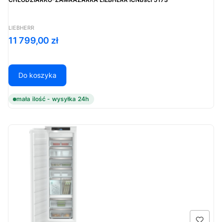
PRODUCENT
LIEBHERR
Cena
11 799,00 zł
Do koszyka
mała ilość - wysyłka 24h