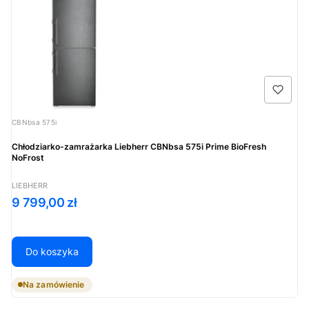
Kod produktu
CBNbsa 575i
Chłodziarko-zamrażarka Liebherr CBNbsa 575i Prime BioFresh
NoFrost
PRODUCENT
LIEBHERR
Cena
9 799,00 zł
Do koszyka
Na zamówienie