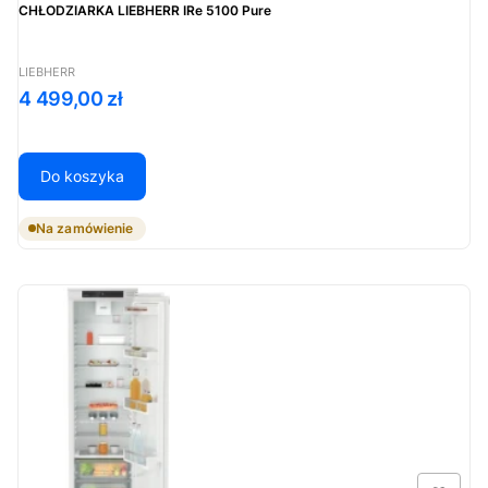
CHŁODZIARKA LIEBHERR IRe 5100 Pure
PRODUCENT
LIEBHERR
Cena
4 499,00 zł
Do koszyka
Na zamówienie