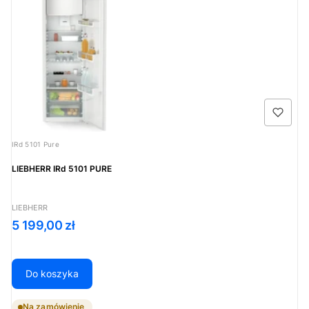
Kod produktu
IRd 5101 Pure
LIEBHERR IRd 5101 PURE
PRODUCENT
LIEBHERR
Cena
5 199,00 zł
Do koszyka
Na zamówienie